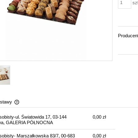
sz
Producent
ostawy
sobisty-ul. Światowida 17, 03-144
0,00 zł
Cena nie zawiera ewentualnych kosztów
wa, GALERIA PÓŁNOCNA
płatności
sobisty- Marszałkowska 83/7, 00-683
0,00 zł