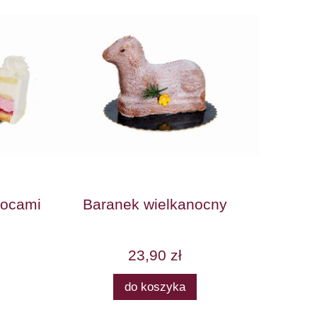
wocami
Baranek wielkanocny
Kostk
23,90 zł
do koszyka