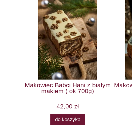
)
Makowiec Babci Hani z białym
Makow
makiem ( ok 700g)
42,00 zł
do koszyka